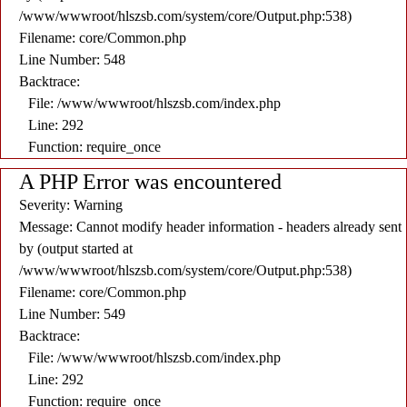
/www/wwwroot/hlszsb.com/system/core/Output.php:538)
Filename: core/Common.php
Line Number: 548
Backtrace:
File: /www/wwwroot/hlszsb.com/index.php
Line: 292
Function: require_once
A PHP Error was encountered
Severity: Warning
Message: Cannot modify header information - headers already sent
by (output started at
/www/wwwroot/hlszsb.com/system/core/Output.php:538)
Filename: core/Common.php
Line Number: 549
Backtrace:
File: /www/wwwroot/hlszsb.com/index.php
Line: 292
Function: require_once