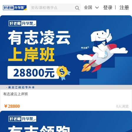
登录
注册
全国
有志凌云上岸班
￥28800
0人浏览