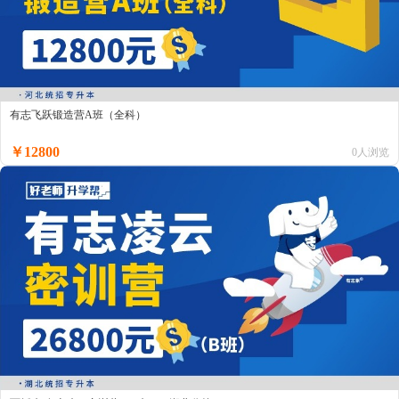
有志飞跃锻造营A班（全科）
￥12800
0人浏览