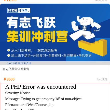
有志飞跃集训冲刺营
￥8600
0人浏览
A PHP Error was encountered
Severity: Notice
Message: Trying to get property 'id' of non-object
Filename: trmlWeb/Course.php