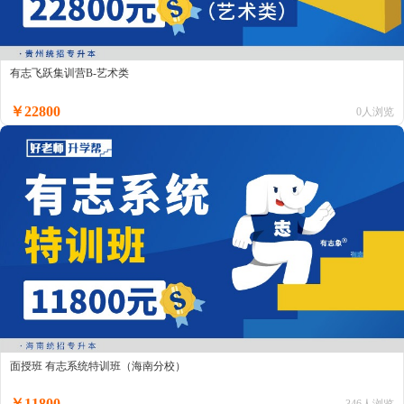
有志飞跃集训营B-艺术类
￥22800
0人浏览
面授班 有志系统特训班（海南分校）
￥11800
346人浏览