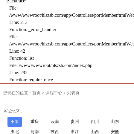
Backtrace:
File:
/www/wwwroot/hlszsb.com/app/Controllers/portMember/trmlWe
Line: 213
Function: _error_handler
File:
/www/wwwroot/hlszsb.com/app/Controllers/portMember/trmlWe
Line: 42
Function: list
File: /www/wwwroot/hlszsb.com/index.php
Line: 292
Function: require_once
您现在的位置：
首页
>
课程中心
>
列表页
考试地区：
不限
重庆
云南
贵州
四川
山东
湖北
河南
陕西
浙江
山西
安徽