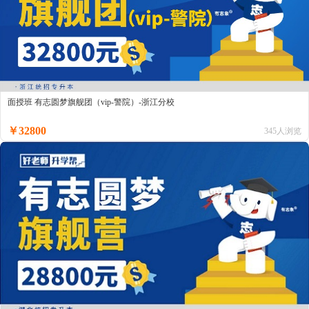
面授班 有志圆梦旗舰团（vip-警院）-浙江分校
￥32800
345人浏览