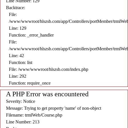
Line Number: 129
Backtrace:
File:
/www/wwwroot/hlszsb.com/app/Controllers/portMember/trmlWe
Line: 129
Function: _error_handler
File:
/www/wwwroot/hlszsb.com/app/Controllers/portMember/trmlWe
Line: 42
Function: list
File: /www/wwwroot/hlszsb.com/index.php
Line: 292
Function: require_once
A PHP Error was encountered
Severity: Notice
Message: Trying to get property 'name' of non-object
Filename: trmlWeb/Course.php
Line Number: 213