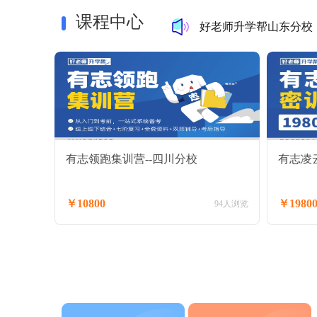
好老师升学帮山东分校丨
课程中心
2026年山西分校暑假
实拍湖北专升本集训日
有志领跑集训营--四川分校
有志凌云
￥10800
￥1980
94人浏览