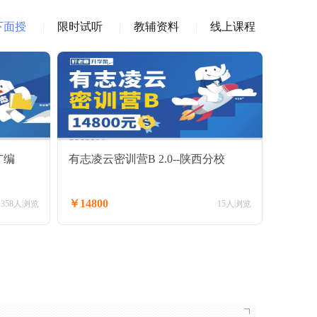
下面授
限时试听
教辅资料
线上课程
广编
有志凌云密训营B 2.0--陕西分校
￥14800
358人浏览
15人浏览