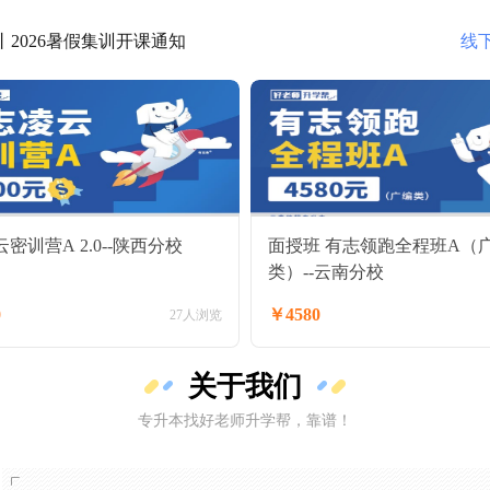
2026暑假集训开课通知
集训开课通知
线
常！沉浸式高效学习，暑期逆袭就现在
密训营A 2.0--陕西分校
面授班 有志领跑全程班A（
类）--云南分校
0
￥4580
27人浏览
关于我们
专升本找好老师升学帮，靠谱！