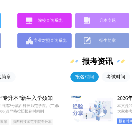
院校查询系统
升本专题
专业对照查询系统
招生简章
报考资讯
生简章
报名时间
考试时间
年“专升本”新生入学须知
202
学府路2号滇西科技师范学院。(二)报
本文是2
18:00(请严格按照报到时间到
大家参
报名时
本政策
滇西科技师范学院专升本