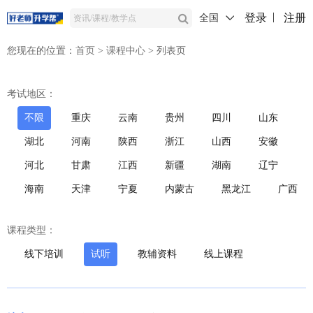
登录
注册
全国
您现在的位置：
首页
>
课程中心
>
列表页
考试地区：
不限
重庆
云南
贵州
四川
山东
湖北
河南
陕西
浙江
山西
安徽
河北
甘肃
江西
新疆
湖南
辽宁
海南
天津
宁夏
内蒙古
黑龙江
广西
课程类型：
线下培训
试听
教辅资料
线上课程