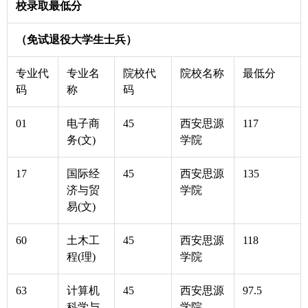
校录取最低分
（免试退役大学生士兵）
专业代
专业名
院校代
院校名称
最低分
码
称
码
01
电子商
45
西安思源
117
务(文)
学院
17
国际经
45
西安思源
135
济与贸
学院
易(文)
60
土木工
45
西安思源
118
程(理)
学院
63
计算机
45
西安思源
97.5
科学与
学院