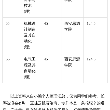
技术
(理)
65
机械设
45
西安思源
124.5
计制造
学院
及其自
动化
(理)
66
电气工
45
西安思源
124.5
程及其
学院
自动化
(理)
以上资料来自小编个人整理汇总，仅供同学们参考。长
风破浪会有时，直挂云帆济沧海。专升本是一条很艰辛的道
路，广大考生已在这条路上跋涉了很久。好老师升学帮深