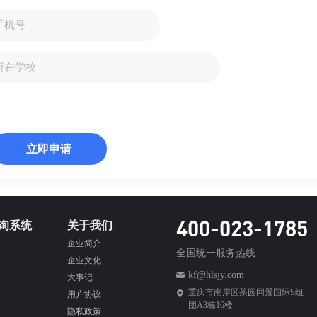
立即申请
400-023-1785
询系统
关于我们
企业简介
全国统一服务热线
企业文化
kf@hlsjy.com
大事记
重庆市南岸区茶园同景国际S组
用户协议
团A3栋16楼
隐私政策