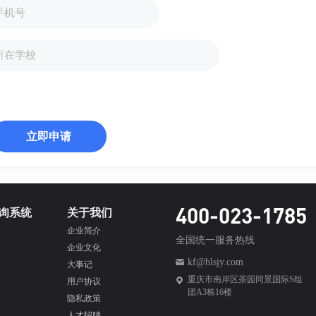
立即申请
400-023-1785
询系统
关于我们
企业简介
全国统一服务热线
企业文化
kf@hlsjy.com
大事记
重庆市南岸区茶园同景国际S组
用户协议
团A3栋16楼
隐私政策
人才招聘