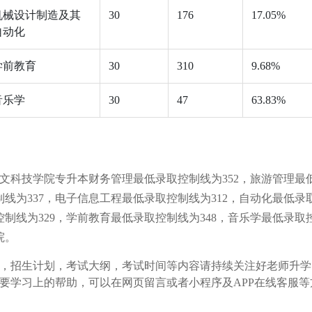
机械设计制造及其
30
176
17.05%
自动化
学前教育
30
310
9.68%
音乐学
30
47
63.83%
人文科技学院专升本财务管理最低录取控制线为352，旅游管理最
制线为337，电子信息工程最低录取控制线为312，自动化最低录
制线为329，
学前教育
最低录取控制线为348
，
音乐学
最低录取
院
。
，招生计划，考试大纲，考试时间等内容请持续关注好老师升学
要学习上的帮助，可以在网页留言或者小程序及APP在线客服等