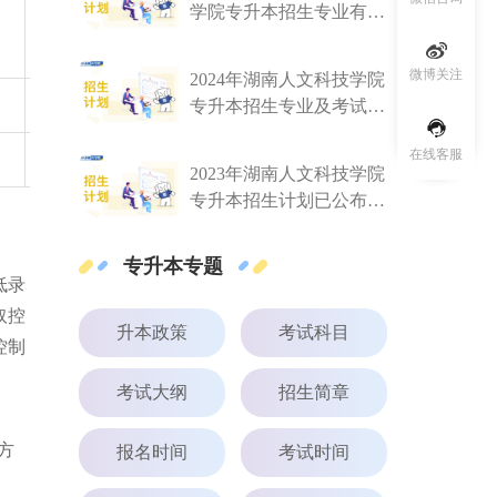
学院专升本招生专业有哪
329
30
些变化？
微博关注
2024年湖南人文科技学院
348
35
专升本招生专业及考试科
目已公布！速阅！！！
在线客服
312
30
2023年湖南人文科技学院
专升本招生计划已公布！
共计招生624人！
专升本专题
低录
取控
升本政策
考试科目
控制
考试大纲
招生简章
方
报名时间
考试时间