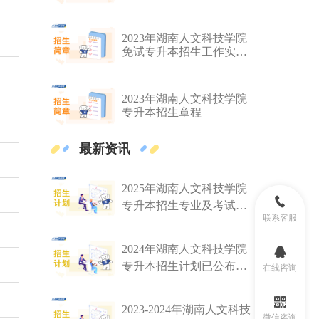
测试实施方案
2023年湖南人文科技学院
免试专升本招生工作实施
办法
25年最低
25年最终拟录
录取控制
取人数
2023年湖南人文科技学院
线（普
专升本招生章程
通）
最新资讯
352
30
2025年湖南人文科技学院
358
30
专升本招生专业及考试科
联系客服
目已公布！速阅！！！
337
32
2024年湖南人文科技学院
312
33
专升本招生计划已公布！
在线咨询
共计招生428人！
244
32
2023-2024年湖南人文科技
微信咨询