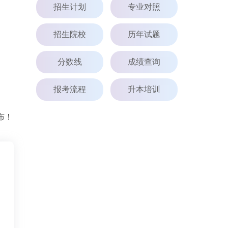
招生计划
专业对照
招生院校
历年试题
分数线
成绩查询
报考流程
升本培训
布！