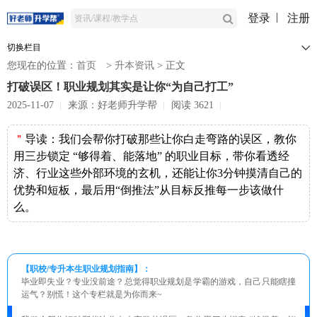
登录
注册
切换栏目
您现在的位置：
首页
>
升本资讯
>
正文
打破误区！职业规划其实是让你“为自己打工”
2025-11-07
来源：好老师升学帮
阅读 3621
＂
导读：
我们会帮你打破那些让你白走弯路的误区，教你
用三步锁定 “够得着、能落地” 的职业目标，带你看透经
济、行业这些外部环境的玄机，还能让你3分钟摸清自己的
优势和短板，最后用“倒推法”从目标反推每一步该做什
么。
【职校/专升本生职业规划指南】：
毕业即失业？专业没前途？总觉得职业规划是学霸的游戏，自己只能瞎撞
运气？别慌！这个专栏就是为你而来~