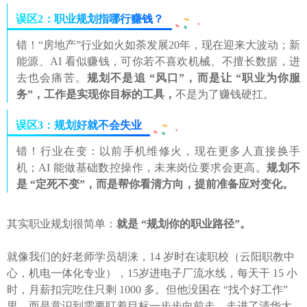
误区2：职业规划指哪行赚钱？
错！“房地产”行业如火如荼发展20年，现在迎来大波动；新
能源、AI 看似赚钱，可你若不喜欢机械、不擅长数据，进
去也会痛苦。
规划不是追 “风口”，而是让 “职业为你服
务”，
工作是实现你目标的工具，
不是为了赚钱硬扛。
误区3：规划好就不会失业
错！行业在变：以前手机维修火，现在更多人直接换手
机；AI 能做基础数控操作，未来岗位要求会更高。
规划不
是 “定死不变”，而是帮你看清方向，提前准备应对变化。
其实职业规划很简单：
就是 “规划你的职业路径”。
就像我们的好老师学员胡涞，14 岁时在读职校（云阳职教中
心，机电一体化专业），15岁进电子厂流水线，每天干 15 小
时，月薪扣完吃住只剩 1000 多。但他没困在 “找个好工作”
里，而是意识到需要盯着目标一步步向前走，走进了清华大