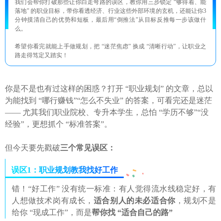
我们会帮你打破那些让你白走弯路的误区，教你用三步锁定 “够得着、能
落地” 的职业目标，带你看透经济、行业这些外部环境的玄机，还能让你3
分钟摸清自己的优势和短板，最后用“倒推法”从目标反推每一步该做什
么。
希望你看完就能上手做规划，把 “迷茫焦虑” 换成 “清晰行动”，让职业之
路走得笃定又踏实！
你是不是也有过这样的困惑？打开 “职业规划” 的文章，总以
为能找到 “哪行赚钱”“怎么不失业” 的答案，可看完还是迷茫
—— 尤其我们职业院校、专升本学生，总怕 “学历不够”“没
经验”，更想抓个 “标准答案”。
但今天要先戳破
三个常见误区：
误区1：职业规划教我找好工作
错！“好工作” 没有统一标准：有人觉得流水线稳定好，有
人想做技术岗有成长，
适合别人的未必适合你
，规划不是
给你 “现成工作”，而是
帮你找 “适合自己的路”