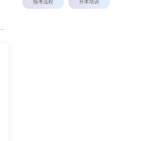
报考流程
升本培训
0起公布成绩！广西2026年普通高等教育专升本考试成绩查询