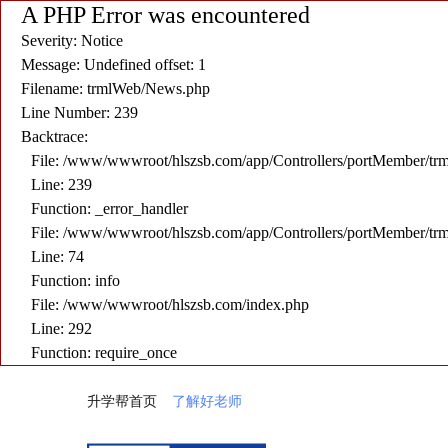
A PHP Error was encountered
Severity: Notice
Message: Undefined offset: 1
Filename: trmlWeb/News.php
Line Number: 239
Backtrace:
File: /www/wwwroot/hlszsb.com/app/Controllers/portMember/t
Line: 239
Function: _error_handler
File: /www/wwwroot/hlszsb.com/app/Controllers/portMember/t
Line: 74
Function: info
File: /www/wwwroot/hlszsb.com/index.php
Line: 292
Function: require_once
升学帮首页
了解好老师