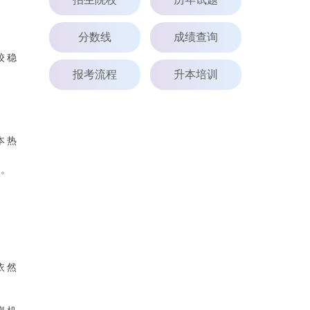
分数线
成绩查询
较稳
报考流程
升本培训
本热
定。
依然