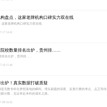
力机构盘点，这家老牌机构口碑实力双在线
点，这家老牌机构口碑实力双在线
7-17 14:42
招生院校数量排名出炉，贵州排……
数量排名出炉，贵州排……
7-10 11:40
分榜出炉！真实数据打破质疑
都是无数专科生梦想落地的瞬间。埋头刷题的深夜、反复打磨的考点、忐忑等待
亮眼分数，见证奔赴本科的成长之路。
7-09 16:42