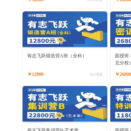
有志飞跃锻造营A班（全科）
面授班
北分校
￥12800
￥2680
0人浏览
有志飞跃集训营B-艺术类
面授班