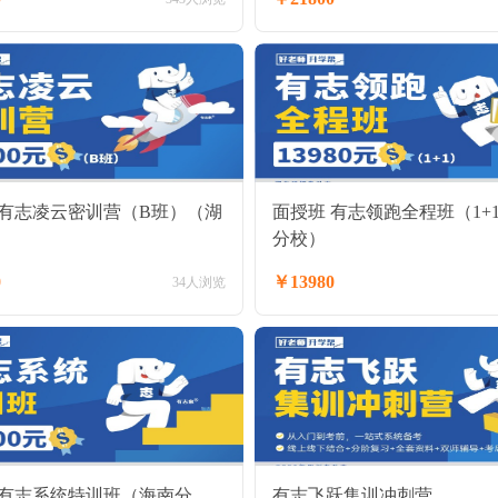
 有志凌云密训营（B班）（湖
面授班 有志领跑全程班（1+
）
分校）
0
￥13980
34人浏览
 有志系统特训班（海南分
有志飞跃集训冲刺营