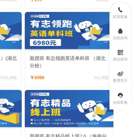
联系客服
在线咨询
1）(湖北
面授班 有志领跑英语单科班 （湖北
微信咨询
分校）
￥6980
554人浏览
34人浏览
微博关注
在线客服
面授班 有志精品线上班2.0 （海南分