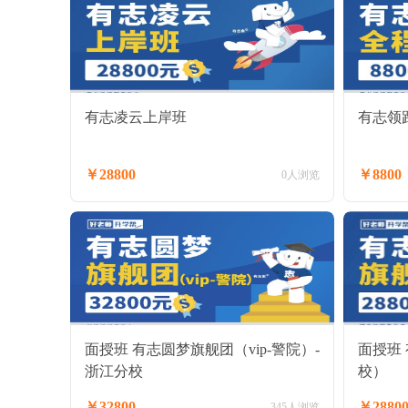
有志凌云上岸班
有志领
￥28800
￥8800
0人浏览
面授班 有志圆梦旗舰团（vip-警院）-
面授班
浙江分校
校）
￥32800
￥2880
345人浏览