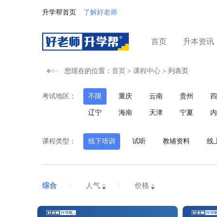
升学帮首页
了解好老师
首页
升本资讯
您现在的位置：
首页
>
课程中心
>
列表页
考试地区：
不限
重庆
云南
贵州
四
辽宁
海南
天津
宁夏
内
课程类型：
线下培训
试听
教辅资料
线
综合
人气
价格