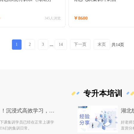
0
￥8600
345人浏览
...
1
2
3
14
下一页
末页
共14页
专升本培训
实拍湖北专升本集训日常！沉浸式高效学习，暑期逆袭就现在
下课集训学员已经在正常上课学
好老师
TA们的集训日常。
直营分