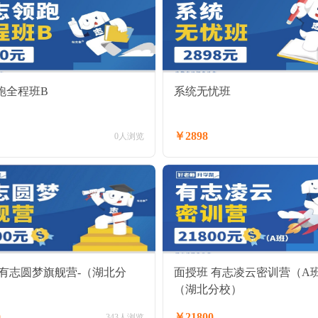
跑全程班B
系统无忧班
￥2898
0人浏览
 有志圆梦旗舰营-（湖北分
面授班 有志凌云密训营（A
（湖北分校）
0
￥21800
343人浏览