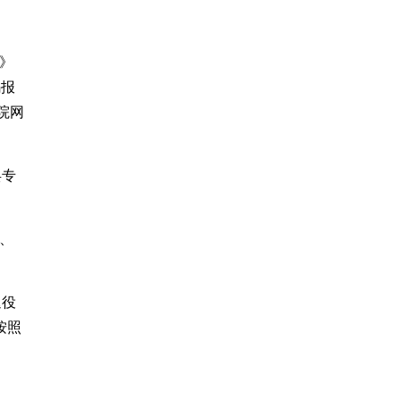
》
码报
院网
兵专
、
退役
按照