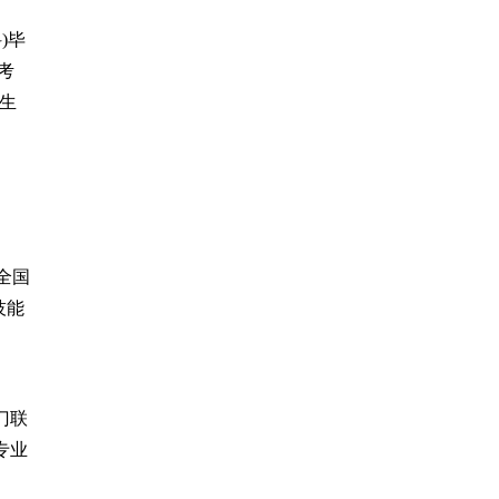
)毕
考
生
全国
技能
门联
专业