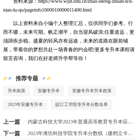
资料来源：https://www.wjut.edu.cn/zhao-sheng-zhuan-ti/li-
nian-lu-qu/pageinfo1000010000011400.html
以上资料来自小编个人整理汇总，仅供同学们参考。行
而不辍，未来可期。帆正潮平，自当迎风破浪;任重道远，更
须蹄疾步稳。盛夏的轻风亦有远途，未来的道路在眼前铺
展，带着你的梦想共赴一场青春的约会吧!更多专升本课程请
留言咨询，我们在好老师升学帮等你！
推荐专题
升本政策
安徽专升本
安徽专升本升本政策
2023年安徽专升本
皖江工学院专升本分数名单
上一篇
内蒙古科技大学2023年普通高等教育专升本应届毕业生及专项计划考生录取名单公示
下一篇
2023年潍坊科技学院专升本分数线（建档立卡家庭考生批次）