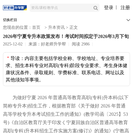
登录
注册
切换栏目
您现在的位置：
首页
>
升本资讯
>
正文
2026年宁夏专升本政策发布！考试时间拟定于2026年3月下旬
2025-12-02
来源：好老师升学帮
阅读 2986
＂
导读：
内容主要包括学校全称、学校地址、专业培养要
求、招生本科专业对高职(专科)阶段专业要求、考生身体健
康状况条件、录取规则、学费标准、联系电话、网址以及
其他须知等事项。
为做好宁夏 2026 年普通高等教育高职(专科)升本科(以下
简称专升本)招生工作，根据教育部《关于做好 2026 年普通
高等学校专升本考试招生工作的通知》(教学司函〔2025】53
号)《自治区教育厅关于印发く宁夏回族自治区普通高等教育
高职(专科)升本科招生工作实施方案(修订)》的通知》(宁教高