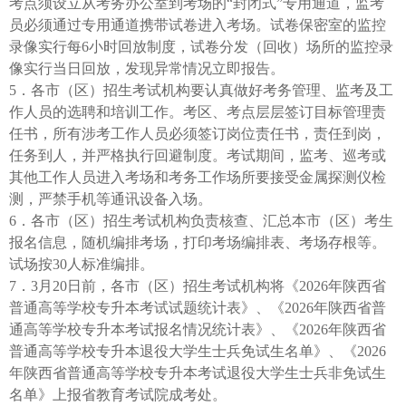
考点须设立从考务办公室到考场的“封闭式”专用通道，监考
员必须通过专用通道携带试卷进入考场。试卷保密室的监控
录像实行每6小时回放制度，试卷分发（回收）场所的监控录
像实行当日回放，发现异常情况立即报告。
5．各市（区）招生考试机构要认真做好考务管理、监考及工
作人员的选聘和培训工作。考区、考点层层签订目标管理责
任书，所有涉考工作人员必须签订岗位责任书，责任到岗，
任务到人，并严格执行回避制度。考试期间，监考、巡考或
其他工作人员进入考场和考务工作场所要接受金属探测仪检
测，严禁手机等通讯设备入场。
6．各市（区）招生考试机构负责核查、汇总本市（区）考生
报名信息，随机编排考场，打印考场编排表、考场存根等。
试场按30人标准编排。
7．3月20日前，各市（区）招生考试机构将《2026年陕西省
普通高等学校专升本考试试题统计表》、《2026年陕西省普
通高等学校专升本考试报名情况统计表》、《2026年陕西省
普通高等学校专升本退役大学生士兵免试生名单》、《2026
年陕西省普通高等学校专升本考试退役大学生士兵非免试生
名单》上报省教育考试院成考处。