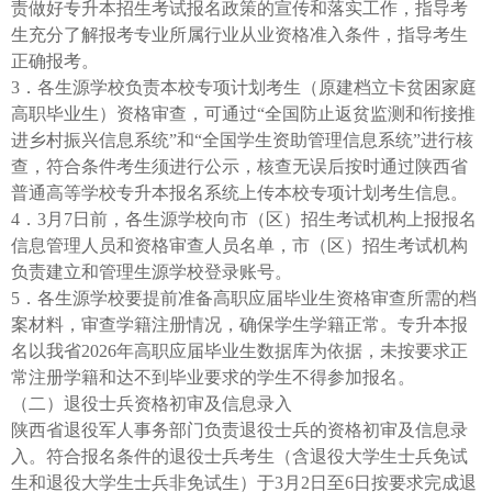
责做好专升本招生考试报名政策的宣传和落实工作，指导考
生充分了解报考专业所属行业从业资格准入条件，指导考生
正确报考。
3．各生源学校负责本校专项计划考生（原建档立卡贫困家庭
高职毕业生）资格审查，可通过“全国防止返贫监测和衔接推
进乡村振兴信息系统”和“全国学生资助管理信息系统”进行核
查，符合条件考生须进行公示，核查无误后按时通过陕西省
普通高等学校专升本报名系统上传本校专项计划考生信息。
4．3月7日前，各生源学校向市（区）招生考试机构上报报名
信息管理人员和资格审查人员名单，市（区）招生考试机构
负责建立和管理生源学校登录账号。
5．各生源学校要提前准备高职应届毕业生资格审查所需的档
案材料，审查学籍注册情况，确保学生学籍正常。专升本报
名以我省2026年高职应届毕业生数据库为依据，未按要求正
常注册学籍和达不到毕业要求的学生不得参加报名。
（二）退役士兵资格初审及信息录入
陕西省退役军人事务部门负责退役士兵的资格初审及信息录
入。符合报名条件的退役士兵考生（含退役大学生士兵免试
生和退役大学生士兵非免试生）于3月2日至6日按要求完成退