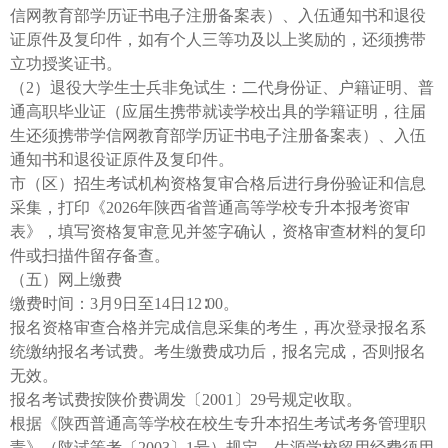
信网教育部学历证书电子注册备案表）、入伍通知书和退役
证原件及复印件，如有个人三等功及以上奖励的，还须携带
立功授奖证书。
（2）退役大学生士兵非免试生：二代身份证、户籍证明、普
通高职毕业证（应届生携带就读学校出具的学籍证明，往届
生还须携带学信网教育部学历证书电子注册备案表）、入伍
通知书和退役证原件及复印件。
市（区）招生考试机构资格复审合格后进行身份验证和信息
采集，打印《2026年陕西省普通高等学校专升本报考资审
表》，填写资格复审意见并签字确认，资格审查材料的复印
件或扫描件留存备查。
（五）网上缴费
缴费时间：3月9日至14日12∶00。
报名资格审查合格并完成信息采集的考生，再次登录报名系
统缴纳报名考试费。考生缴费成功后，报名完成，否则报名
无效。
报名考试费按陕价费调发〔2001〕29号规定收取。
根据《陕西普通高等学校在校生专升本招生考试考务管理职
责》（陕试等考〔2003〕1号）规定，生源学校留用经费须用