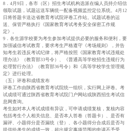
8．4月9日，各市（区）招生考试机构选派在编人员持介绍信
领取试题，试题运送车辆统一配备视频监控定位系统。4月12
日将答题卡送达省教育考试院评卷工作站。试题试卷的运
送、保管严格执行《国家教育考试考务安全保密工作规
定》。
9．各生源学校要为考生参加考试提供必要的服务和便利，要
加强诚信考试教育，要求考生严格遵守《考场规则》，并告
知考生若违反考试纪律，将严格按照《国家教育考试违规处
理办法》（教育部33号令）、《普通高等学校招生违规行为
处理暂行办法》（教育部36号令）和《高等学校学生管理规
定》进行处理。
（五）评卷和成绩发布
评卷工作由陕西省教育考试院统一组织，实行网上评卷。考
试成绩可通过陕西省教育考试院门户网站或陕西招生考试信
息网查询。
考生如对本人考试成绩有异议，可申请成绩复核，复核内容
包括考生个人相关信息、是否本人答卷（答题卡）、是否有
漏评、小题得分是否漏统（登）、各小题得分合成后是否与
提供给考生的成绩一致，超出规定事项范围的申请不予受