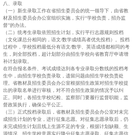
八、录取
（一）新生录取工作在省招生委员会的统一领导下，由省教
材及招生委员会办公室组织实施，实行“学校负责，招办监
督”的办法。
（二）统考生录取依照招生计划，实行平行志愿规则投档
（文化课总分相同的，语文/数学成绩高者优先投档）。投档
过程中，学校投档最低分有语文/数学、英语成绩都相同的考
生，则全部投档，超计划部分由招生学校向省教育厅申请增
补计划录取。
在符合报名条件、考试成绩达到各专业录取分数线的投档考
生中，由招生学校负责录取，遗留问题由招生学校负责处
理。省教材及招生委员会办公室根据招生政策对招生学校提
出的录取名单进行审核，对不符合招生政策的情况予以纠
正。同时，各招生学校纪检、监察部门要履行监督职能，监
督政策执行，确保公平公正。
（三）正式投档录取后，省教材及招生委员会办公室对未完
成招生计划的专业，进行征集志愿。对征集志愿录取后，仍
未完成招生计划且线上生源不足的专业，根据计划缺额、生
源情况、招生学校意愿实行降分征集志愿录取。征集志愿信