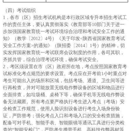
（四）考试组织
1．各市（区）招生考试机构是本行政区域专升本招生考试工
作的责任主体，要认真贯彻落实《教育部等10部门关于进一
步加强国家教育统一考试环境综合治理和考试安全工作的通
知》（教学〔2012〕4号）《关于印发<陕西省国家教育考试
安全工作方案>的通知》（陕招委〔2014〕1号）的精神，切
实发挥国家教育统一考试联席会议制度的作用，各司其职，
齐抓共管，综合治理考试环境，确保考试安全。
2．考区须设置在市（区）政府所在地，考点按照国家教育考
试标准化考点规范的要求设置。考点应在开考前1小时重点对
考生可能出入的场所和区域，包括考场、通道、卫生间等进
行再检查，并对可能放置无线电作弊设备的区域和物品进行
全面排查，如垃圾桶、桌椅下等，确保手机等无线电作弊设
备无法藏匿。所有考点要严格执行考生进入考点（考场）安
全检查工作规范，使用人脸识别设备进行考生入场身份验
证，严防替考；强化考点入口和考场入口的安全检查措施，
配备可对手机、智能手表、智能眼镜等通讯工具进行分类检
查的“智能安检门”，严防考生携带手机、高科技作弊器材等