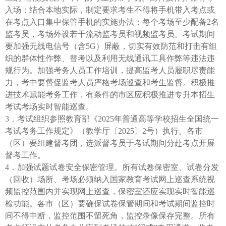
入场；结合本地实际，制定要求考生不得将手机带入考点或
在考点入口集中保管手机的实施办法；每个考场至少配备2名
监考员，考场外设若干流动监考员和视频监考员。考试期间
要加强无线电信号（含5G）屏蔽，切实有效防范和打击有组
织的群体性作弊、替考以及利用无线通讯工具作弊等违法违
规行为。加强考务人员工作培训，提高监考人员履职尽责能
力，考中要督促监考人员严格考场巡查和考生监督。积极推
进技术赋能考务工作，有条件的市区应积极推进专升本招生
考试考场实时智能巡查。
3．考试组织参照教育部《2025年普通高等学校招生全国统一
考试考务工作规定》（教学厅〔2025〕2号）执行。各市
（区）要组建督考团，选派督考员于考试期间分赴考点开展
督考工作。
4．加强试题试卷安全保密管理。所有试卷保密室、试卷分发
（回收）场所、考场必须纳入国家教育考试网上巡查系统视
频监控范围内并实现网上巡查，保密室还应实现实时智能巡
检功能。各市（区）要确保试卷保管期间和考试期间监控时
间不得中断，监控范围不留死角，监控录像保存完整。所有