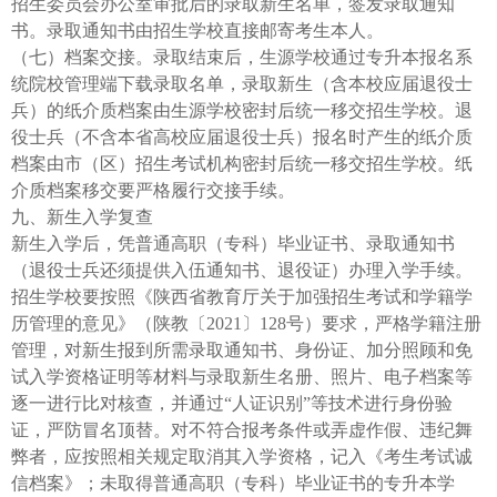
招生委员会办公室审批后的录取新生名单，签发录取通知
书。录取通知书由招生学校直接邮寄考生本人。
（七）档案交接。录取结束后，生源学校通过专升本报名系
统院校管理端下载录取名单，录取新生（含本校应届退役士
兵）的纸介质档案由生源学校密封后统一移交招生学校。退
役士兵（不含本省高校应届退役士兵）报名时产生的纸介质
档案由市（区）招生考试机构密封后统一移交招生学校。纸
介质档案移交要严格履行交接手续。
九、新生入学复查
新生入学后，凭普通高职（专科）毕业证书、录取通知书
（退役士兵还须提供入伍通知书、退役证）办理入学手续。
招生学校要按照《陕西省教育厅关于加强招生考试和学籍学
历管理的意见》（陕教〔2021〕128号）要求，严格学籍注册
管理，对新生报到所需录取通知书、身份证、加分照顾和免
试入学资格证明等材料与录取新生名册、照片、电子档案等
逐一进行比对核查，并通过“人证识别”等技术进行身份验
证，严防冒名顶替。对不符合报考条件或弄虚作假、违纪舞
弊者，应按照相关规定取消其入学资格，记入《考生考试诚
信档案》；未取得普通高职（专科）毕业证书的专升本学