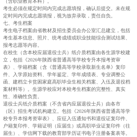
（含职业教育本科）。
考生必须在规定时间内完成志愿填报，确认后提交。未在规
定时间内完成志愿填报，视为放弃录取，责任自负。
七、考生档案
考生电子档案由省教材及招生委员会办公室汇总建立，包括
考生基本信息、照片、统考成绩或职业技能综合测试结果、
报考志愿等内容。
在校生（含本校应届退役士兵）纸介质档案由各生源学校建
立，包括《2026年陕西省普通高等学校专升本报考资审
表》、学籍档案（含《普通高等学校录取新生名单》复印
件、入学原始资料、学年鉴定、学年成绩表、专业调整公
函、建档立卡贫困家庭高职毕业生相关档案、入伍及退役档
案材料等）。生源学校应对本校考生档案的完整性、真实
性、准确性负责。
退役士兵纸介质档案（不含省内应届退役士兵）由各市
（区）招生考试机构建立。包括《2026年陕西省普通高等学
校专升本报考资审表》、应征入伍通知书和退役证复印件、
户籍复印件、学籍证明（应届生）或高职毕业证复印件（往
届生）、学信网下载的教育部学历证书电子注册备案表等。