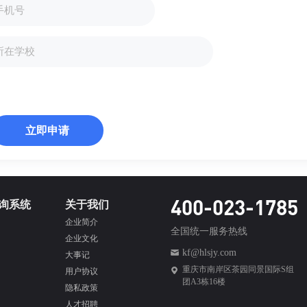
立即申请
400-023-1785
询系统
关于我们
企业简介
全国统一服务热线
企业文化
kf@hlsjy.com
大事记
重庆市南岸区茶园同景国际S组
用户协议
团A3栋16楼
隐私政策
人才招聘