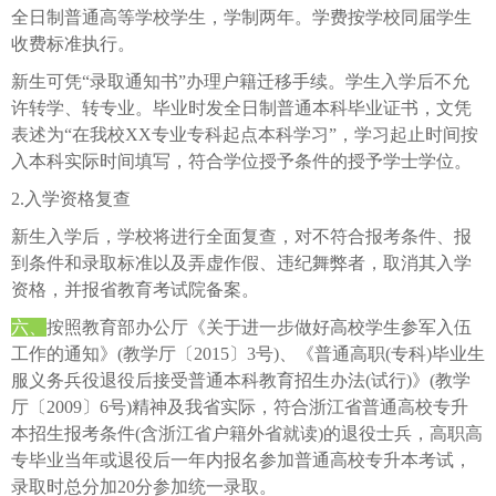
全日制普通高等学校学生，学制两年。学费按学校同届学生
收费标准执行。
新生可凭“录取通知书”办理户籍迁移手续。学生入学后不允
许转学、转专业。毕业时发全日制普通本科毕业证书，文凭
表述为“在我校XX专业专科起点本科学习”，学习起止时间按
入本科实际时间填写，符合学位授予条件的授予学士学位。
2.入学资格复查
新生入学后，学校将进行全面复查，对不符合报考条件、报
到条件和录取标准以及弄虚作假、违纪舞弊者，取消其入学
资格，并报省教育考试院备案。
六、
按照教育部办公厅《关于进一步做好高校学生参军入伍
工作的通知》(教学厅〔2015〕3号)、《普通高职(专科)毕业生
服义务兵役退役后接受普通本科教育招生办法(试行)》(教学
厅〔2009〕6号)精神及我省实际，符合浙江省普通高校专升
本招生报考条件(含浙江省户籍外省就读)的退役士兵，高职高
专毕业当年或退役后一年内报名参加普通高校专升本考试，
录取时总分加20分参加统一录取。