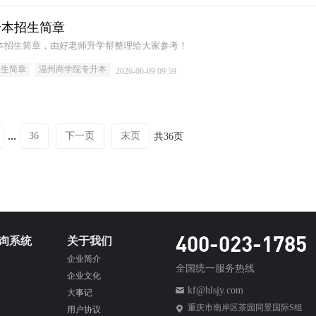
升本招生简章
升本招生简章，由好老师升学帮整理给大家参考！
招生简章
温州商学院专升本
2026-06-09 09:59
...
36
下一页
末页
共36页
400-023-1785
询系统
关于我们
企业简介
全国统一服务热线
企业文化
kf@hlsjy.com
大事记
重庆市南岸区茶园同景国际S组
用户协议