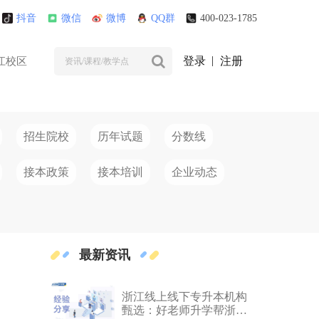
抖音
微信
微博
QQ群
400-023-1785
登录
注册
江校区
招生院校
历年试题
分数线
接本政策
接本培训
企业动态
最新资讯
浙江线上线下专升本机构
甄选：好老师升学帮浙江