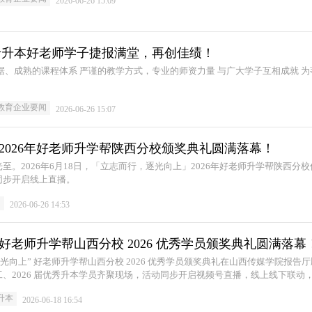
2026-06-26 15:09
肃专升本好老师学子捷报满堂，再创佳绩！
教育企业要闻
2026-06-26 15:07
 2026年好老师升学帮陕西分校颁奖典礼圆满落幕！
。2026年6月18日，「立志而行，逐光向上」2026年好老师升学帮陕西分校
同步开启线上直播。
闻
2026-06-26 14:53
 好老师升学帮山西分校 2026 优秀学员颁奖典礼圆满落幕
，逐光向上” 好老师升学帮山西分校 2026 优秀学员颁奖典礼在山西传媒学院报告
、2026 届优秀升本学员齐聚现场，活动同步开启视频号直播，线上线下联动
彰先进榜样，传递奋进力量。2026年6月6日，“立志而行，逐光向上” 好老师
升本
2026-06-18 16:54
颁奖典礼在山西传媒学院报告厅顺利举行。分校领导、全体教职员工、2026 届优