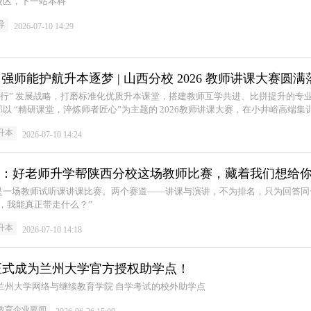
校区，下一站本科
导
2026-07-10 14:29
师能护航升本逐梦 | 山西分校 2026 教师讲课大赛圆满
而行” 发展战略，打磨标准化优质升本课堂，搭建教师互学共进、比拼提升的专
以 “精研课堂，淬炼师者匠心”为主题的 2026教师讲课大赛，在小井峪高端集
同台竞技、以赛促练，以一堂堂高质量专升本课堂，践行“守初心、强师能、育
升本
2026-07-10 14:24
以师育生，全力护航山西专科学子圆梦本科。
里：好老师升学帮陕西分校这场教师比赛，藏着我们想给
是一场教师试听课讲课比赛。两个赛道——讲课与演讲，不为排名，只为回答同
，我能真正带走什么？”
升本
2026-07-10 14:18
正式成为兰州大学官方授权助学点！
老师教育甘肃分公司 正式成为兰州大学网络与继续教育学院 自学考试的校外助学点
教育企业要闻