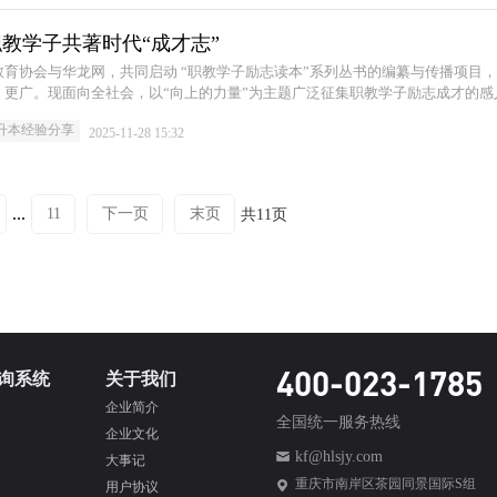
视频号直播，线上线下联动，共同见证本届学子的
教学子共著时代“成才志”
育协会与华龙网，共同启动 “职教学子励志读本”系列丛书的编纂与传播项目
、更广。现面向全社会，以“向上的力量”为主题广泛征集职教学子励志成才的感
、逐梦而行的职教学子，共同书写属于这个时代的成长篇章。
升本经验分享
2025-11-28 15:32
...
11
下一页
末页
共11页
400-023-1785
询系统
关于我们
企业简介
全国统一服务热线
企业文化
kf@hlsjy.com
大事记
重庆市南岸区茶园同景国际S组
用户协议