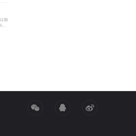
，让励
人案