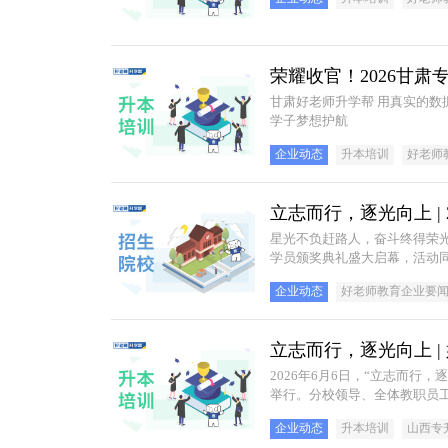
荣耀收官！2026甘
甘肃好老师升学帮 用真实的数据、成熟的课程体系 严谨的教学方式，专业的师资力量 与广大学子互相成就 为莘莘
学子梦想护航
企业动态
升本培训
好老师
立志而行，逐光向上 |
星光不负赶路人，奋斗终得荣光至
学员颁奖典礼盛大启幕，活动
企业动态
好老师教育企业要
立志而行，逐光向上 |
2026年6月6日，“立志而行
举行。分校领导、全体教职员工
同见证本届学子的丰硕成果，表
企业动态
升本培训
山西专
帮山西分校 2026 优秀学员