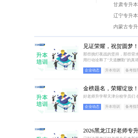
甘肃专升本
辽宁专升本
内蒙古专升
见证荣耀，祝贺圆梦！
那些挑灯夜战的坚持，那些背水一战的勇气， 最终化作了录取通知书上闪亮的
企业动态
升本培训
备考指
金榜题名，荣耀绽放！
企业动态
升本培训
备考指
2026黑龙江好老师