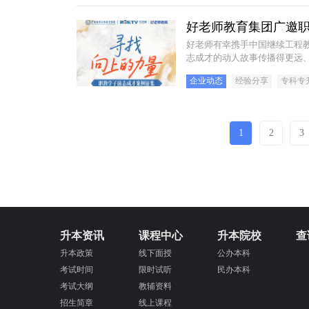
学员齐聚现场，活动同步开启
好老师教育集团广邀职
好老师有幸携手中国继续工程教
志成才的动人故事传播得更远
例，我们期待与广大奋斗不止
企业动态
经验分享
专科专
1
2
3
升本资讯
课程中心
升本院校
查
升本政策
线下面授
公办本科
考试时间
限时试听
民办本科
考试大纲
教辅资料
招生简章
线上课程