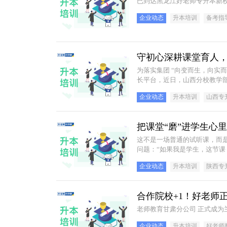
已到达黑龙江好老师专升本新
企业动态
升本培训
备考指
守初心深耕课堂育人，强
为落实集团 “向变而生，向实
长平台，近日，山西分校教学部
地圆满收官。全体教学部教师
企业动态
升本培训
山西专
才”的教学使命，以赛强师、
把课堂“磨”进学生心
这不是一场普通的试听课，而
问题：“如果我是学生，这节课
企业动态
升本培训
陕西专
合作院校+1！好老师
企业动态
升本培训
好老师