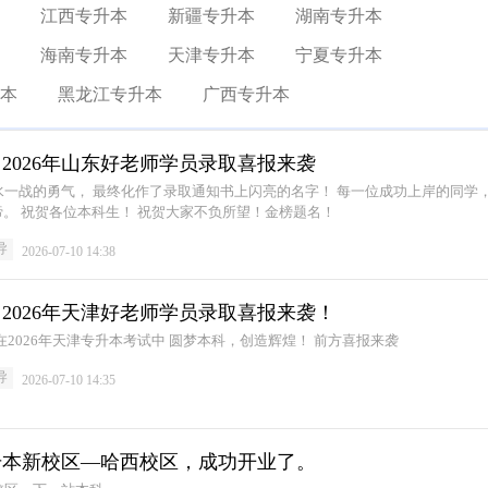
江西专升本
新疆专升本
湖南专升本
海南专升本
天津专升本
宁夏专升本
本
黑龙江专升本
广西专升本
2026年山东好老师学员录取喜报来袭
名字！ 每一位成功上岸的同学， 都
用行动诠释了“天道酬勤”的真谛。 祝贺各位本科生！ 祝贺大家不负所望！金榜题名！
导
2026-07-10 14:38
2026年天津好老师学员录取喜报来袭！
好老师升学帮天津分校学员们 在2026年天津专升本考试中 圆梦本科，创造辉煌！ 前方喜报来袭
导
2026-07-10 14:35
专升本新校区—哈西校区，成功开业了。