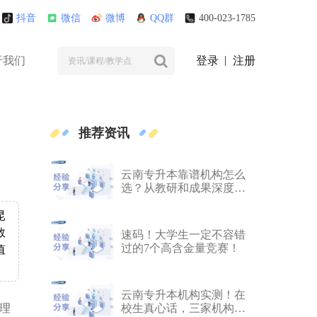
抖音
微信
微博
QQ群
400-023-1785
于我们
登录
注册
推荐资讯
云南专升本靠谱机构怎么
选？从教研和成果深度剖
析
昆
数
速码！大学生一定不容错
过的7个高含金量竞赛！
值
云南专升本机构实测！在
理
校生真心话，三家机构客