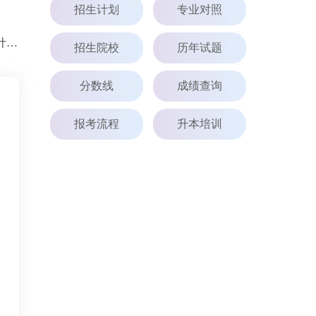
招生计划
专业对照
2024年山西工程科技职业大学专升本招生计划已公布！共计招生3220人！
招生院校
历年试题
分数线
成绩查询
报考流程
升本培训