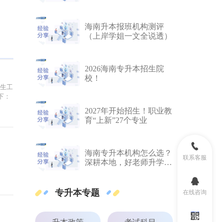
帮好口碑深度推荐
海南升本报班机构测评
（上岸学姐一文全说透）
2026海南专升本招生院
校！
招生工
下：
2027年开始招生！职业教
育“上新”27个专业
海南专升本机构怎么选？
联系客服
深耕本地，好老师升学帮
学员上线率98.6%！
专升本专题
在线咨询