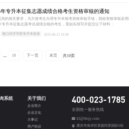
25年专升本征集志愿成绩合格考生资格审核的通知
试局的相关要求，为方便考生办理专升本报考资格审核手续，我校资格审核采用
5年专升本征集志愿考试成绩合格的考生，需如实填写并提交以下材料：
海口经济学院专升本政策
2025-06-12 10:38
...
10
下一页
末页
共10页
400-023-1785
询系统
关于我们
企业简介
全国统一服务热线
企业文化
kf@hlsjy.com
大事记
重庆市南岸区茶园同景国际S组
用户协议