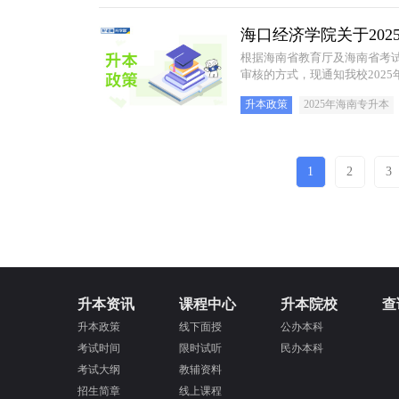
海口经济学院关于20
根据海南省教育厅及海南省考
审核的方式，现通知我校202
升本政策
2025年海南专升本
1
2
3
升本资讯
课程中心
升本院校
查
升本政策
线下面授
公办本科
考试时间
限时试听
民办本科
考试大纲
教辅资料
招生简章
线上课程