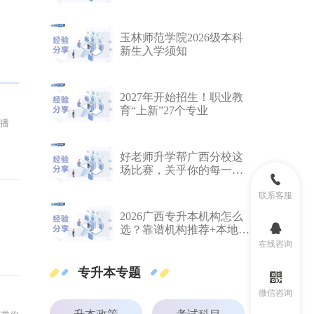
年上线率96.3%！
玉林师范学院2026级本科
新生入学须知
2027年开始招生！职业教
育“上新”27个专业
直播
好老师升学帮广西分校这
场比赛，关乎你的每一堂
课！
联系客服
2026广西专升本机构怎么
选？靠谱机构推荐+本地备
考指南
在线咨询
专升本专题
微信咨询