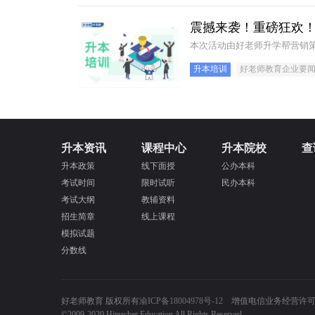
震撼来袭！重磅狂欢
本次活动由好老师升学帮营销
升本培训
好老师教育企业要
升本资讯
课程中心
升本院校
查
升本政策
线下面授
公办本科
考试时间
限时试听
民办本科
考试大纲
教辅资料
招生简章
线上课程
模拟试题
分数线
好老师教育 版权所有
渝ICP备18004978号-12
增值电信业务经营许可证：
©2009-2020 Hiteacher Education All Rights Reserved