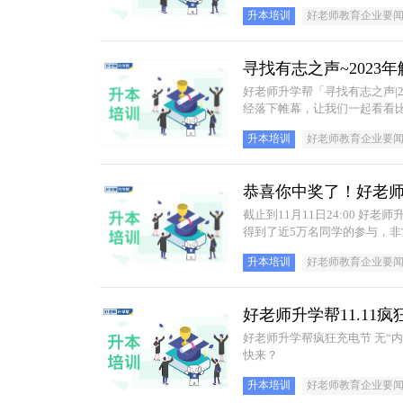
升本培训
好老师教育企业要
寻找有志之声~2023
好老师升学帮「寻找有志之声|
经落下帷幕，让我们一起看看
升本培训
好老师教育企业要
恭喜你中奖了！好老师升
截止到11月11日24:00 好老师升学帮“11.11”疯狂充电节6.0一路“狂飙” 遥遥领先，已经正式结束啦！此次活动共计
得到了近5万名同学的参与，
升本培训
好老师教育企业要
好老师升学帮11.1
好老师升学帮疯狂充电节 无“内鬼”，无“套路” 给你的备考生活充点电 让你的升本之路多点甜 大奖疯狂拿，你还不
快来？
升本培训
好老师教育企业要