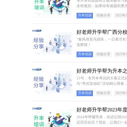
专升本到底如何才能突破学习
全程规划；如果你有难题积累
升本培训
经验分享
2025
好老师升学帮广西分校
“春风得意马蹄疾，一日看尽长
造辉煌！
升本培训
经验分享
2025
好老师升学帮为升本
23号，专升本考试的大幕正
为“考试加油站”活动精心筹
考生心中绽放！
升本培训
经验分享
2025
好老师升学帮2023
2024年呼啸而来，你还记得
还历历在目？现在，让我们一起