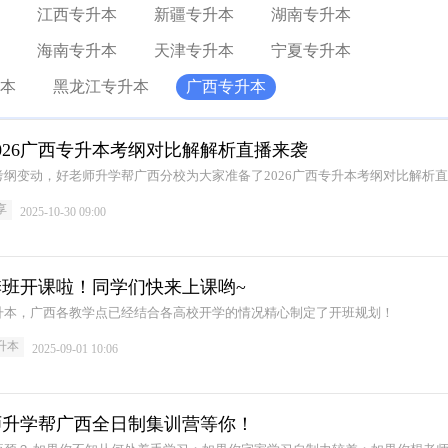
江西专升本
新疆专升本
湖南专升本
海南专升本
天津专升本
宁夏专升本
本
黑龙江专升本
广西专升本
026广西专升本考纲对比解解析直播来袭
纲变动，好老师升学帮广西分校为大家准备了2026广西专升本考纲对比解析
享
2025-10-30 09:00
班开课啦！同学们快来上课哟~
升本，广西各教学点已经结合各高校开学的情况精心制定了开班规划！
升本
2025-09-01 10:06
师升学帮广西全日制集训营等你！