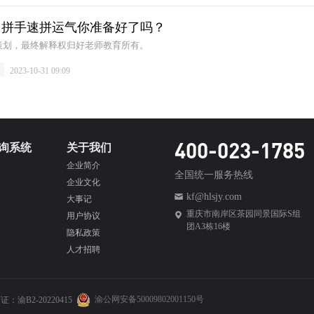
！拼手速拼运气你准备好了吗？
策划，最终解释权归好老师教育所有。
闻
2023-10-31 09:09
400-023-1785
询系统
关于我们
企业简介
全国统一服务热线
企业文化
kf@hlsjy.com
大事记
重庆市南岸区茶园同景国际S组
用户协议
团A3栋16楼
隐私政策
人才招聘
渝公网安备50009802001150号
渝B2-20220415