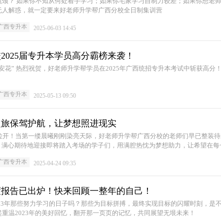
瓶颈？ 如果你不知从何处着手学习；如果你宅家学习自制力较差；如果你想老
无人解惑，就一定要来好老师升学帮广西分校全日制集训营
年广西专升本
2025-06-03 14:45
2025届专升本学员高分霸榜来袭！
安花” 热烈祝贺，好老师升学帮学员在2025年广西统招专升本考试中斩获高分
年广西专升本
2025-05-13 09:50
之旅保驾护航，让梦想照进现实
式拉开！当第一缕晨曦刚刚染亮天际，好老师升学帮广西分校的老师们早已整装待
备，满心期待地迎接即将踏入考场的学子们，用满腔热忱为梦想助力，让希望在每
年广西专升本
2025-04-24 09:35
年度报告已出炉！快来回顾一整年的自己！
2023年那些努力学习的日子吗？那些为目标拼搏，最终实现目标的闪耀时刻，是
重温2023年的美好回忆，翻开那一页页的记忆，共同展望无垠未来！