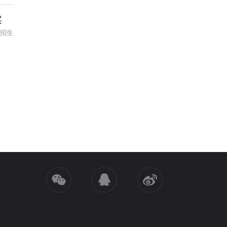
案
试招生