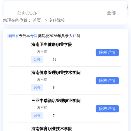
登录
注册
海南
公办/民办
您现在的位置：
首页
>
专科院校
2026年统招专升本考试专科院
海南省
专升本
专科
类院校2026年共录入
13
所
校
海南卫生健康职业学院
海南省
院校详情
公办
12
海南健康管理职业技术学院
海南省
院校详情
民办
9
三亚中瑞酒店管理职业学院
海南省
院校详情
民办
7
海南体育职业技术学院