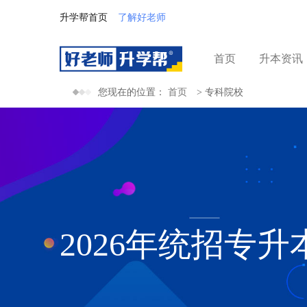
升学帮首页
了解好老师
首页
升本资讯
您现在的位置：
首页
>
专科院校
2026年统招专