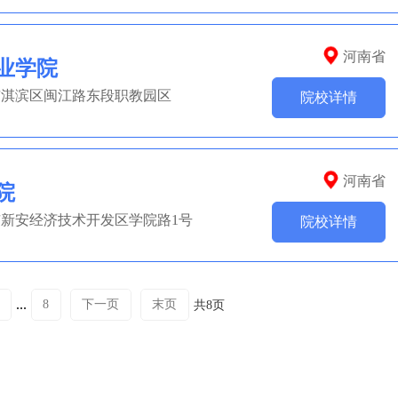
河南省
业学院
市淇滨区闽江路东段职教园区
院校详情
河南省
院
新安经济技术开发区学院路1号
院校详情
...
8
下一页
末页
共8页