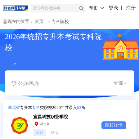
登录
注册
湖北
您现在的位置：
首页
>
专科院校
2026年统招专升本考试专科院
校
公办/民办
湖北省
专升本
专科
类院校2026年共录入
63
所
宜昌科技职业学院
湖北省
院校详情
公办
1