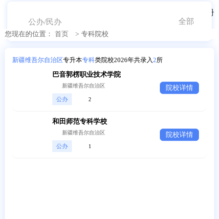
登录
注册
新疆
公办/民办
您现在的位置：
首页
>
专科院校
2026年统招专升本考试专科院
新疆维吾尔自治区
专升本
专科
类院校2026年共录入
2
所
校
巴音郭楞职业技术学院
新疆维吾尔自治区
院校详情
公办
2
和田师范专科学校
新疆维吾尔自治区
院校详情
公办
1