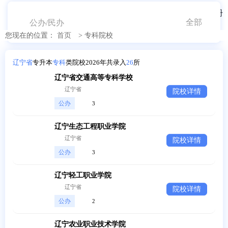
登录
注册
辽宁
公办/民办
您现在的位置：
首页
>
专科院校
2026年统招专升本考试专科院
辽宁省
专升本
专科
类院校2026年共录入
26
所
校
辽宁省交通高等专科学校
辽宁省
院校详情
公办
3
辽宁生态工程职业学院
辽宁省
院校详情
公办
3
辽宁轻工职业学院
辽宁省
院校详情
公办
2
辽宁农业职业技术学院